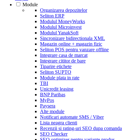
Module
Organizarea depozitelor
Seliton ERP
Modulul MoneyWorks
Modulul Microinvest
Modulul YanakSoft
Sincronizare bidirectionala XML
Magazin online + magazin fizic
Seliton POS pentru vanzare offline
Integrare casa de marcat
Integrare cititor de bare
Tiparire etichete
Seliton SUPTO
Module plata in rate
TBI
Unicredit leasing
BNP Paribas
MyPos
Paysera
Alte module
Notificari automate SMS / Viber
Lista neagra clienti
Recenzii si rating-uri SEO dupa comanda
SEO Checker
SEO optimizer pentru variante produs