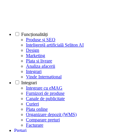
Funcționalități
Produse și SEO
Inteligență artificială Seliton AI
Design
Marketing
Plata si livrare
Analiza afacerii
Integrari
Vinde Internaţional
Integrari
Integrare cu eMAG
Furnizori de produse
Canale de publicitate
Curieri
Plata online
Organizare depozit (WMS)
Comparare preturi
Facturare
Prețuri