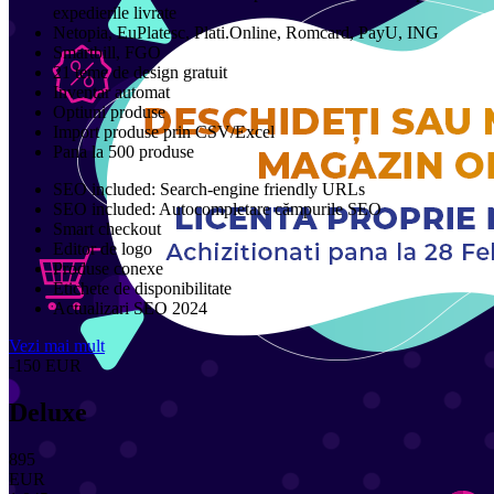
expedierile livrate
Netopia, EuPlatesc, Plati.Online, Romcard, PayU, ING
Smartbill, FGO
21 teme de design gratuit
Inventar automat
Optiuni produse
Import produse prin CSV/Excel
Pana la 500 produse
SEO included: Search-engine friendly URLs
SEO included: Autocompletare cămpurile SEO
Smart checkout
Editor de logo
Produse conexe
Etichete de disponibilitate
Actualizari SEO 2024
Vezi mai mult
-150
EUR
Deluxe
895
EUR