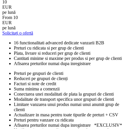
10
EUR
pe lună
From
10
EUR
pe lună
Solicitați o ofertă
16 functionalitati advanced dedicate vanzarii B2B
Preturi cu ridicata si per grup de clienti
Plata, livrare si reduceri per grup de clienti
Cantitati minime si maxime per produs si per grup de clienti
Afisarea preturilor numai dupa inregistrare
Preturi pe grupuri de clienti
Reduceri pe grupuri de clienți
Facturi si note de credit
Suma minima a comenzii
Conectarea unei modalitati de plata la grupuri de clienti
Modalitate de transport specifica unor grupuri de clienti
Limitare vanzarea unui produs numai unui anumit grup de
clienti
Actualizare in masa pentru toate tipurile de preturi + CSV
Preturi pentru vanzare cu ridicata
Afisarea preturilor numai dupa inregistrare *ЕXCLUSIV*