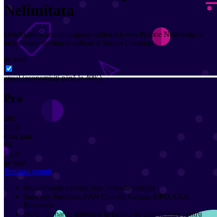
Nelimitata
Deschideti acum un magazin online Licenta Proprie Nelimitata ce
include sute de functionalitati si Succes Garantat.
pe lună
anual
(economisiți până la 40%)
Pro
495
EUR
Cost unic
65
EUR
pe lună
Testeaza gratuit
0% comision vanzari, fara limita de vanzari
Sameday Easybox, FAN Courier, Cargus, DPD, GLS,
Bookurier
NOU: Urmarire automata in panoul de administrare pentru