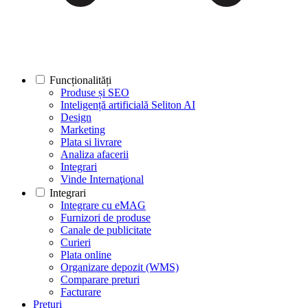
Funcționalități
Produse și SEO
Inteligență artificială Seliton AI
Design
Marketing
Plata si livrare
Analiza afacerii
Integrari
Vinde Internaţional
Integrari
Integrare cu eMAG
Furnizori de produse
Canale de publicitate
Curieri
Plata online
Organizare depozit (WMS)
Comparare preturi
Facturare
Prețuri