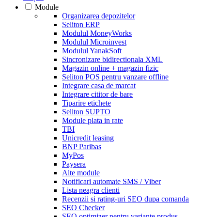
Module
Organizarea depozitelor
Seliton ERP
Modulul MoneyWorks
Modulul Microinvest
Modulul YanakSoft
Sincronizare bidirectionala XML
Magazin online + magazin fizic
Seliton POS pentru vanzare offline
Integrare casa de marcat
Integrare cititor de bare
Tiparire etichete
Seliton SUPTO
Module plata in rate
TBI
Unicredit leasing
BNP Paribas
MyPos
Paysera
Alte module
Notificari automate SMS / Viber
Lista neagra clienti
Recenzii si rating-uri SEO dupa comanda
SEO Checker
SEO optimizer pentru variante produs