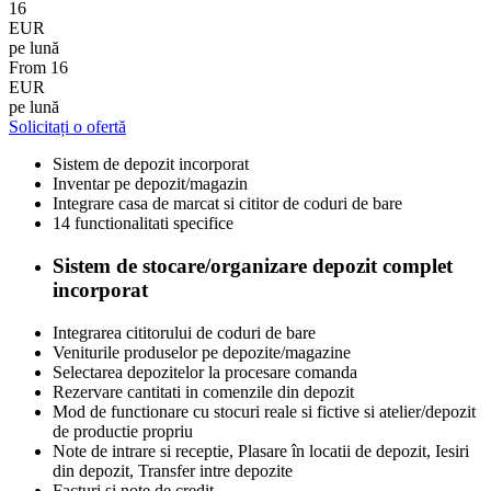
16
EUR
pe lună
From
16
EUR
pe lună
Solicitați o ofertă
Sistem de depozit incorporat
Inventar pe depozit/magazin
Integrare casa de marcat si cititor de coduri de bare
14 functionalitati specifice
Sistem de stocare/organizare depozit complet
incorporat
Integrarea cititorului de coduri de bare
Veniturile produselor pe depozite/magazine
Selectarea depozitelor la procesare comanda
Rezervare cantitati in comenzile din depozit
Mod de functionare cu stocuri reale si fictive si atelier/depozit
de productie propriu
Note de intrare si receptie, Plasare în locatii de depozit, Iesiri
din depozit, Transfer intre depozite
Facturi si note de credit