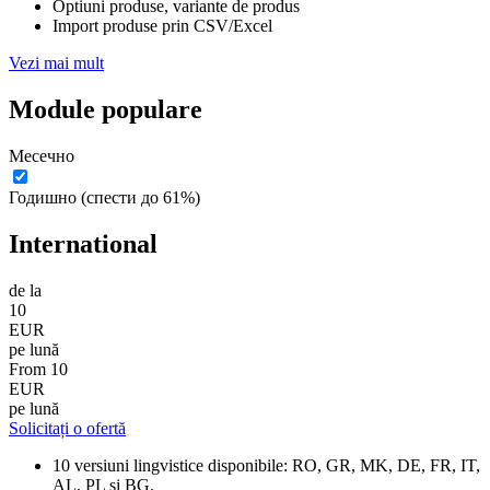
Optiuni produse, variante de produs
Import produse prin CSV/Excel
Vezi mai mult
Module populare
Месечно
Годишно
(спести до 61%)
International
de la
10
EUR
pe lună
From
10
EUR
pe lună
Solicitați o ofertă
10 versiuni lingvistice disponibile: RO, GR, MK, DE, FR, IT,
AL, PL si BG.