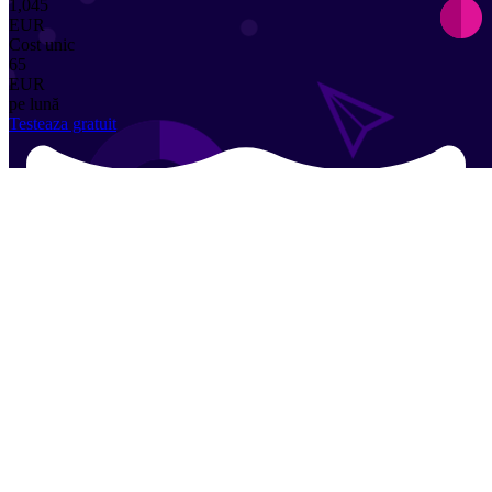
1,045
EUR
Cost unic
65
EUR
pe lună
Testeaza gratuit