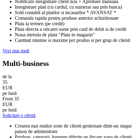
Notificare inregistrare client nou + Aprobare manuala
Inregistrare plati (cu cardul, cu numerar sau prin banca)
Sold contabil al platilor si incasarilor * AVANSAT *
Comanda rapida pentru produse anterior achizitionate
Plata la termen (pe credit)
Plata directa a oricarei sume prin card de debit si de credit
Noua metoda de plata "Plata in magazin"
Cantitati minime si maxime per produs si per grup de clienti
Vezi mai mult
Multi-business
de la
35
EUR
pe lună
From
35
EUR
pe lună
Solicitați o ofertă
Crearea mai multor zone de clienti gestionate dintr-un singur
panou de administrare
Produse, categorii, bannere diferite pe fiecare zona de clienti