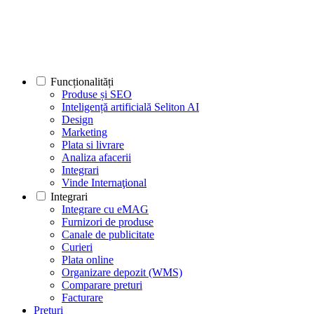
Funcționalități
Produse și SEO
Inteligență artificială Seliton AI
Design
Marketing
Plata si livrare
Analiza afacerii
Integrari
Vinde Internaţional
Integrari
Integrare cu eMAG
Furnizori de produse
Canale de publicitate
Curieri
Plata online
Organizare depozit (WMS)
Comparare preturi
Facturare
Prețuri