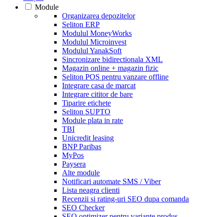
Module
Organizarea depozitelor
Seliton ERP
Modulul MoneyWorks
Modulul Microinvest
Modulul YanakSoft
Sincronizare bidirectionala XML
Magazin online + magazin fizic
Seliton POS pentru vanzare offline
Integrare casa de marcat
Integrare cititor de bare
Tiparire etichete
Seliton SUPTO
Module plata in rate
TBI
Unicredit leasing
BNP Paribas
MyPos
Paysera
Alte module
Notificari automate SMS / Viber
Lista neagra clienti
Recenzii si rating-uri SEO dupa comanda
SEO Checker
SEO optimizer pentru variante produs